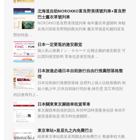
北海道自助NOROKKO富良野美瑛號列車+富良野
巴士薰衣草號列車
NOROKKO富良野美瑛號列車 每年薰衣草盛開時 奔馳
在旭川與富良野間的觀光列車 薰衣草號是札幌到富良
野的特急 ...
日本一定要逛的激安殿堂
個人私心推薦ドン・キホーテ 紅帽企鵝的激安殿堂 可
以買到便宜飲料 零食也是便宜很多 ...
日本旅遊必備日本自助旅行自由行推薦部落格整
理
日本自助旅行推薦部落格 這裡列上個人比較推薦的 例
如小氣少年,日本自助旅行同好會,林氏璧 其它再找到
的話會再列上...
日本關東東京腳踏車租賃單車
東京腳踏車租借的資訊 有些申請時需要身份證 有些不
接受過夜租賃 雨天時也會關閉 ...
東京車站+皇居丸之內免費巴士
繞著東京車站跟皇居周圍走的免費巴士 整趟車程大概