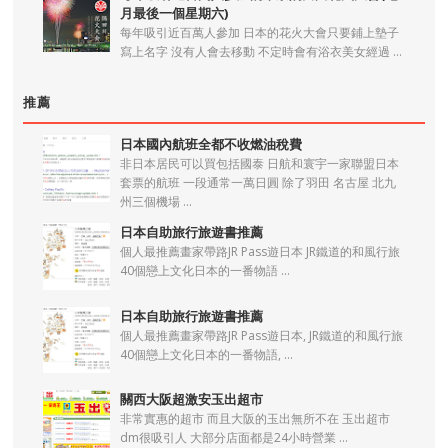
月最後一個星期六)
每年吸引近百萬人參加 日本的花火大會只要鋪上墊子
寫上名字 沒有人會去移動 不定時會有浴衣美女經過 ...
推薦
日本國內航班全都不收燃油稅費
非日本居民可以買包括國泰 日航和寰宇一家聯盟日本
套票的航班 一段通常一萬日圓 除了羽田 名古屋 北九
州三個機場 ...
日本自助旅行旅遊書推薦
個人最推薦畫家帶路JR Pass遊日本 JR鐵道的和風行旅
40個戀上文化日本的一番物語 ...
日本自助旅行旅遊書推薦
個人最推薦畫家帶路JR Pass遊日本, JR鐵道的和風行旅
40個戀上文化日本的一番物語, ...
關西大阪超激安玉出超市
非常實惠的超市 而且大阪的玉出無所不在 玉出超市
dm很吸引人 大部分店面都是24小時營業 ...