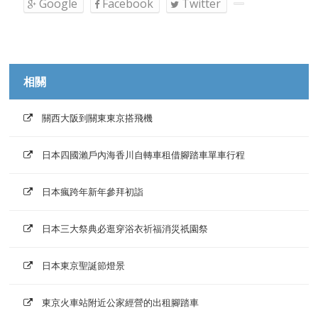
Google
Facebook
Twitter
相關
關西大阪到關東東京搭飛機
日本四國瀨戶內海香川自轉車租借腳踏車單車行程
日本瘋跨年新年參拜初詣
日本三大祭典必逛穿浴衣祈福消災祇園祭
日本東京聖誕節燈景
東京火車站附近公家經營的出租腳踏車