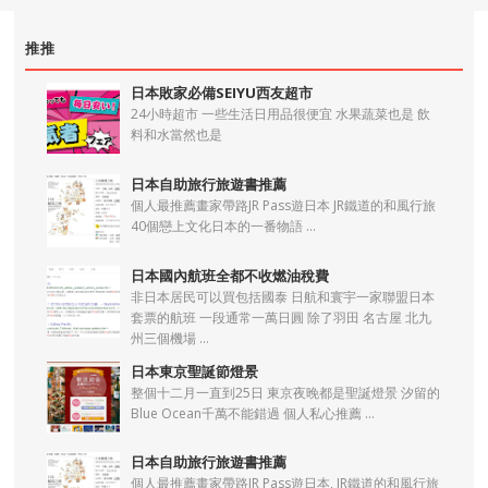
推推
日本敗家必備SEIYU西友超市
24小時超市 一些生活日用品很便宜 水果蔬菜也是 飲
料和水當然也是
日本自助旅行旅遊書推薦
個人最推薦畫家帶路JR Pass遊日本 JR鐵道的和風行旅
40個戀上文化日本的一番物語 ...
日本國內航班全都不收燃油稅費
非日本居民可以買包括國泰 日航和寰宇一家聯盟日本
套票的航班 一段通常一萬日圓 除了羽田 名古屋 北九
州三個機場 ...
日本東京聖誕節燈景
整個十二月一直到25日 東京夜晚都是聖誕燈景 汐留的
Blue Ocean千萬不能錯過 個人私心推薦 ...
日本自助旅行旅遊書推薦
個人最推薦畫家帶路JR Pass遊日本, JR鐵道的和風行旅