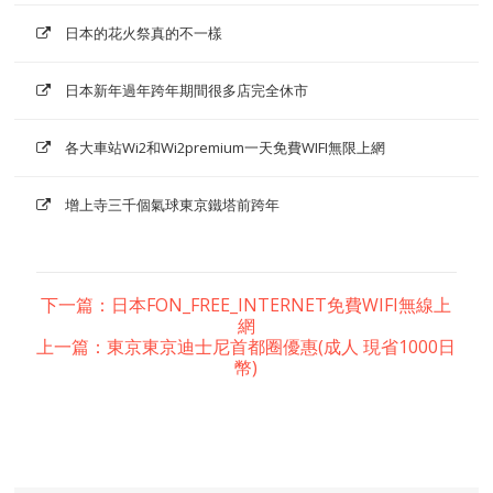
日本的花火祭真的不一樣
日本新年過年跨年期間很多店完全休市
各大車站Wi2和Wi2premium一天免費WIFI無限上網
增上寺三千個氣球東京鐵塔前跨年
下一篇：日本FON_FREE_INTERNET免費WIFI無線上
網
上一篇：東京東京迪士尼首都圈優惠(成人 現省1000日
幣)