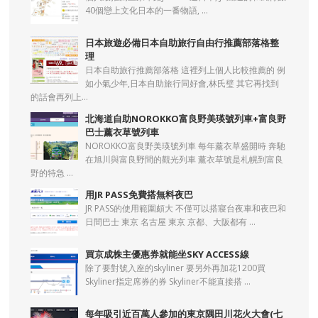
40個戀上文化日本的一番物語, ...
日本旅遊必備日本自助旅行自由行推薦部落格整
理
日本自助旅行推薦部落格 這裡列上個人比較推薦的 例
如小氣少年,日本自助旅行同好會,林氏璧 其它再找到
的話會再列上...
北海道自助NOROKKO富良野美瑛號列車+富良野
巴士薰衣草號列車
NOROKKO富良野美瑛號列車 每年薰衣草盛開時 奔馳
在旭川與富良野間的觀光列車 薰衣草號是札幌到富良
野的特急 ...
用JR PASS免費搭無料夜巴
JR PASS的使用範圍頗大 不僅可以搭寢台夜車和夜巴和
日間巴士 東京 名古屋 東京 京都、大阪都有 ...
買京成株主優惠券就能坐SKY ACCESS線
除了要對號入座的skyliner 要另外再加花1200買
Skyliner指定席券的券 Skyliner不能直接搭 ...
每年吸引近百萬人參加的東京隅田川花火大會(七